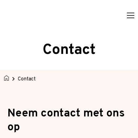
Ga naar de inhoud
Onze bouwstenen
Contact
Over ons
Nieuws
Home
Contact
Contact
Afspraak maken
Neem contact met ons
op