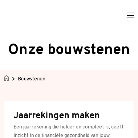
Ga naar de inhoud
Onze bouwstenen
Onze bouwstenen
Over ons
Nieuws
Home
Bouwstenen
Contact
Afspraak maken
Jaarrekingen maken
Een jaarrekening die helder en compleet is, geeft
inzicht in de financiële gezondheid van jouw